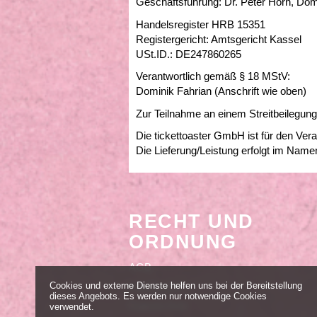
Geschäftsführung: Dr. Peter Horn, Dom
Handelsregister HRB 15351
Registergericht: Amtsgericht Kassel
USt.ID.: DE247860265
Verantwortlich gemäß § 18 MStV:
Dominik Fahrian (Anschrift wie oben)
Zur Teilnahme an einem Streitbeilegungs
Die tickettoaster GmbH ist für den Vera
Die Lieferung/Leistung erfolgt im Name
RECHT UND
ORDNUNG
AGB
Cookies und externe Dienste helfen uns bei der Bereitstellung
Impressum
dieses Angebots. Es werden nur notwendige Cookies
Datenschutz
verwendet.