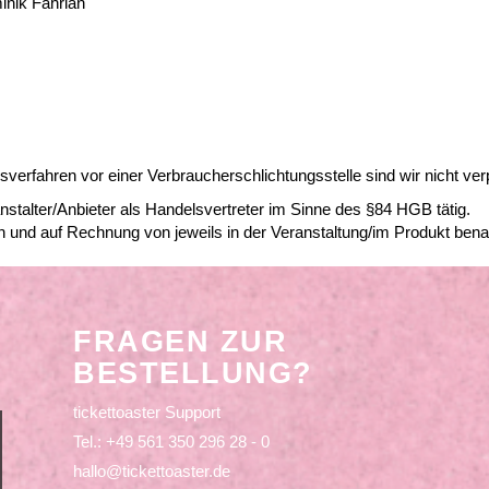
inik Fahrian
verfahren vor einer Verbraucherschlichtungsstelle sind wir nicht verpf
nstalter/Anbieter als Handelsvertreter im Sinne des §84 HGB tätig.
n und auf Rechnung von jeweils in der Veranstaltung/im Produkt bena
FRAGEN ZUR
BESTELLUNG?
tickettoaster Support
Tel.: +49 561 350 296 28 - 0
hallo@tickettoaster.de